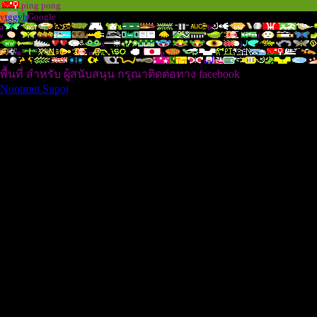
.
.ping pong
yt
gg
yh
Google
a
b
e
f
i
j
n
o
p
t
พื้นที่ สำหรับ ผู้สนับสนุน กรุณาติดต่อทาง facebook
Nootmut Supoj