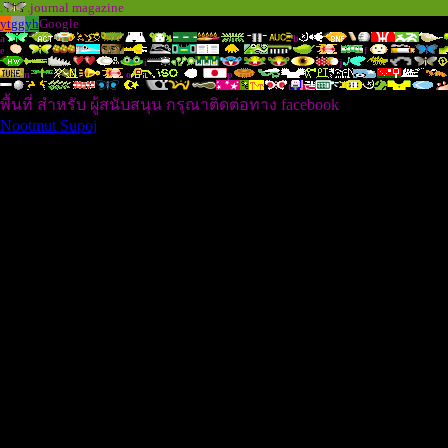
.
.journal magazine
yt
gg
yh
Google
a
b
e
f
i
j
n
o
p
t
พื้นที่ สำหรับ ผู้สนับสนุน กรุณาติดต่อทาง facebook
Nootmut Supoj