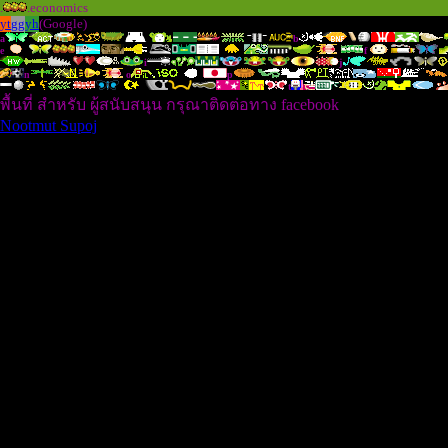
.
.economics
yt
gg
yh
(Google)
a
b
e
f
i
j
n
o
p
t
พื้นที่ สำหรับ ผู้สนับสนุน กรุณาติดต่อทาง facebook
Nootmut Supoj