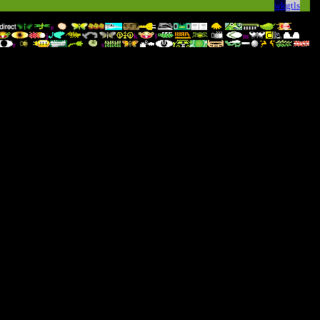
wk
gtls
e
j
k
l
m
r
s