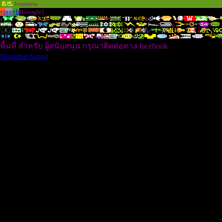
.
.business
yt
gg
yh
(Google)
a
b
f
g
n
o
t
พื้นที่ สำหรับ ผู้สนับสนุน กรุณาติดต่อทาง facebook
Nootmut Supoj