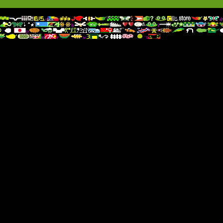
c
d
h
i
p
u
v
w
x