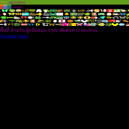
.
.agriculture
yt
gg
yh
Google
a
b
e
f
i
j
n
o
p
t
พื้นที่ สำหรับ ผู้สนับสนุน กรุณาติดต่อทาง facebook
Nootmut Supoj