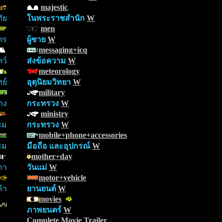
majestic
ัย
ในพระราชสำนัก
W
men
ตร
ผู้ชาย
W
messaging+icq
ตว์
ส่งข้อความ
W
meteorology
ย์
อุตุนิยมวิทยา
W
military
าง
กระทรวง
W
ministry
รม
กระทรวง
W
mobile+phone+accessories
รม
มือถือ และอุปกรณ์
W
mother+day
กา
วันแม่
W
motor+vehicle
้า
ยานยนต์
W
movies
ภาพยนตร์
W
Complete Movie Trailer