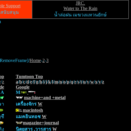
JRC.
ple Support
Water to The Rain
สนับสนุน
น้ำล่อฝน เมฆวงแหวนยักษ์
m
RemoveFrame]/
Home
-
2
-
3
op
Tumtoon Top
y
/
z
a
/
b
/
c
/
d
/
e
/
f
/
g
/
h
/
i
/
j
/
k
/
l
/
m
/
n
/
o
/
p
/
q
/
r
/
s
/
t
/
u
/
v
/
w
/
x
/
y
/
z
le
Google
A
M
machine+and +metal
ษา
เครื่องจักร
W
macintosh
ญช
แมคอินทอช
W
magazine+journal
ิง
นิตยสาร ,วารสาร
W