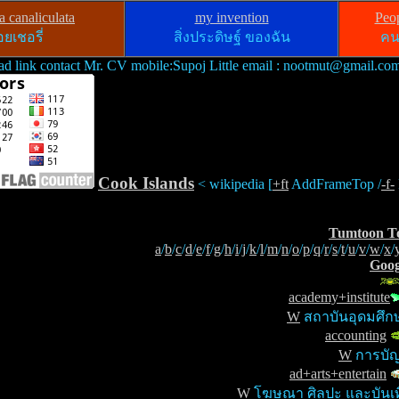
 canaliculata
my invention
Peo
ยเชอรี่
สิ่งประดิษฐ์ ของฉัน
คน
ad link contact Mr. CV mobile:Supoj Little email : nootmut@gmail.co
Cook Islands
< wikipedia [
+ft
AddFrameTop /
-f-
Tumtoon T
a
/
b
/
c
/
d
/
e
/
f
/
g
/
h
/
i
/
j
/
k
/
l
/
m
/
n
/
o
/
p
/
q
/
r
/
s
/
t
/
u
/
v
/
w
/
x
/
Goog
academy+institute
W
สถาบันอุดมศึก
accounting
W
การบั
ad+arts+entertain
W
โฆษณา ศิลปะ และบันเท