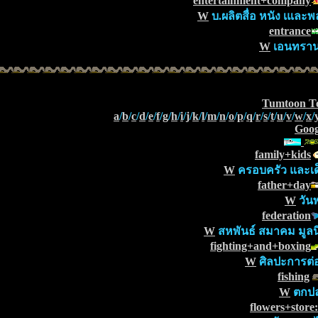
entertainment+company
W
บ.ผลิตสื่อ หนัง เและพ
entrance
W
เอนทราน
Tumtoon T
a
/
b
/
c
/
d
/
e
/
f
/
g
/
h
/
i
/
j
/
k
/
l
/
m
/
n
/
o
/
p
/
q
/
r
/
s
/
t
/
u
/
v
/
w
/
x
/
Goog
family+kids
W
ครอบครัว และเด
father+day
W
วันพ
federation
W
สหพันธ์ สมาคม มูลนิ
fighting+and+boxing
W
ศิลปะการต่อส
fishing
W
ตกป
flowers+store: