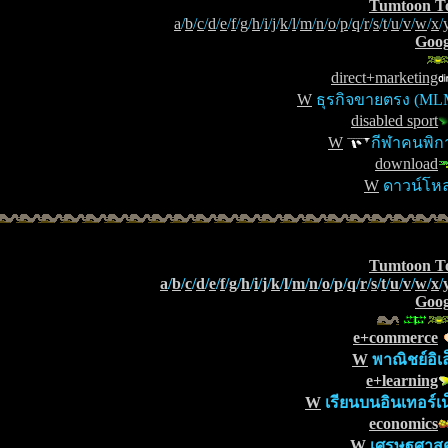
Tumtoon T
a
/
b
/
c
/
d
/
e
/
f
/
g
/
h
/
i
/
j
/
k
/
l
/
m
/
n
/
o
/
p
/
q
/
r
/
s
/
t
/
u
/
v
/
w
/
x
/
Goog
direct+marketing
W
ธุรกิจขายตรง (ML
disabled sport
W
กีฬาคนพิก
download
W
ดาวน์โห
Tumtoon T
a
/
b
/
c
/
d
/
e
/
f
/
g
/
h
/
i
/
j
/
k
/
l
/
m
/
n
/
o
/
p
/
q
/
r
/
s
/
t
/
u
/
v
/
w
/
x
/
Goog
e+commerce
W
พาณิชย์อิเล
e+learning
W
เรียนบนอินเทอร์เน
economics
W
เศรษฐศาสต