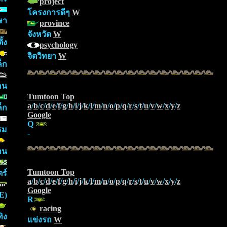
project
โครงการดีๆ
W
ษา
province
จังหวัด
W
ั้ง
psychology
จิตวิทยา
W
็ก
อน
Tumtoon Top
a
/
b
/
c
/
d
/
e
/
f
/
g
/
h
/
i
/
j
/
k
/
l
/
m
/
n
/
o
/
p
/
q
/
r
/
s
/
t
/
u
/
v
/
w
/
x
/
y
/
z
ล็ก
Google
Q
รม
-
าน
Tumtoon Top
ร์
a
/
b
/
c
/
d
/
e
/
f
/
g
/
h
/
i
/
j
/
k
/
l
/
m
/
n
/
o
/
p
/
q
/
r
/
s
/
t
/
u
/
v
/
w
/
x
/
y
/
z
Google
E)
R
racing
ิง
แข่งรถ
W