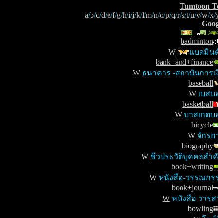
Tumtoon T
a
/
b
/
c
/
d
/
e
/
f
/
g
/
h
/
i
/
j
/
k
/
l
/
m
/
n
/
o
/
p
/
q
/
r
/
s
/
t
/
u
/
v
/
w
/
x
/
Goog
badminton
W
แบดมินต
bank+and+finance
W
ธนาคาร -สถาบันการเง
baseball
W
เบสบ
basketball
W
บาสเกตบ
bicycle
W
จักรย
biography
W
ชีวประวัติบุคคลสำค
book+writing
W
หนังสือ-วรรณกร
book+journal
W
หนังสือ วารส
bowling