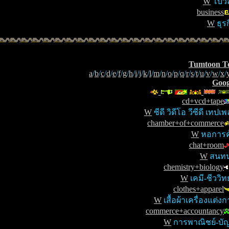
W
โบว์ล
business
W
ธุรก
Tumtoon T
a
/
b
/
c
/
d
/
e
/
f
/
g
/
h
/
i
/
j
/
k
/
l
/
m
/
n
/
o
/
p
/
q
/
r
/
s
/
t
/
u
/
v
/
w
/
x
/
Goog
cd+vcd+tape
W
ซีดี วิดีโอ วีซีดี เทปเ
chamber+of+commerce
W
หอการค
chat+room
W
สนท
chemistry+biology
W
เคมี-ชีววิท
clothes+apparel
W
เสื้อผ้าเครื่องแต่ง
commerce+accountancy
W
การพาณิชย์-บัญ