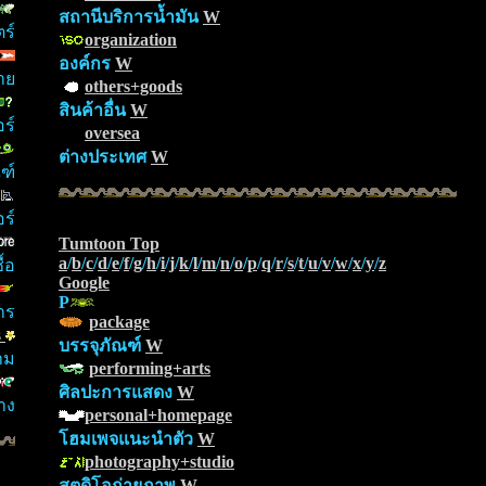
สถานีบริการน้ำมัน
W
ร์
organization
องค์กร
W
าย
others+goods
สินค้าอื่น
W
ร์
oversea
ต่างประเทศ
W
ฑ์
ร์
Tumtoon Top
a
/
b
/
c
/
d
/
e
/
f
/
g
/
h
/
i
/
j
/
k
/
l
/
m
/
n
/
o
/
p
/
q
/
r
/
s
/
t
/
u
/
v
/
w
/
x
/
y
/
z
้อ
Google
P
าร
package
s
บรรจุภัณฑ์
W
าม
performing+arts
ศิลปะการแสดง
W
าง
personal+homepage
โฮมเพจแนะนำตัว
W
photography+studio
สตูดิโอถ่ายภาพ
W