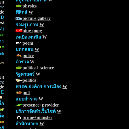
op
physics
y
/
z
le
ฟิสิกส์
W
D
picture gallery
รวมรูปภาพ
W
M)
ping pong
เทเบิลเทนนิส
W
าร
poem
บทกลอน
W
ลด
police
ตำรวจ
W
political+science
รัฐศาสตร์
W
op
politics
y
/
z
พรรค-องค์กร การเมือง
W
le
E
poll
แบบสำรวจ
W
็ก
presence+provider
บริการจัดทำเว็บไซต์
W
็ต
prime+minister
สำนักนายก
W
ร์