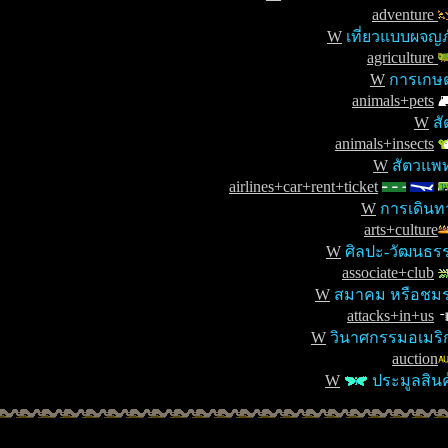
adventure
W
เที่ยวแบบผจญภ
agriculture
W
การเกษ
animals+pets
W
สั
animals+insects
W
สัตวแพท
airlines+car+rent+ticket
W
การเดินท
arts+culture
W
ศิลปะ-วัฒนธร
associate+club
W
สมาคม หรือชม
attacks+in+us
W
วินาศกรรมอเมริ
auction
W
ประมูลสินค