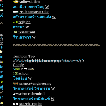
radio+station
ลง
สถานี -รายการวิทยุ
W
real+construc+dec
ซ์
อสังหา ก่อสร้าง-ตกแต่ง
W
religion
ศาสนา
W
restaurant
op
ร้านอาหาร
W
y
/
z
le
F
Tumtoon Top
็ก
a
/
b
/
c
/
d
/
e
/
f
/
g
/
h
/
i
/
j
/
k
/
l
/
m
/
n
/
o
/
p
/
q
/
r
/
s
/
t
/
u
/
v
/
w
/
x
/
y
/
z
Google
่อ
S
school
ธิ
โรงเรียน
W
science+engineering
ู้
วิทยาศาสตร์-วิศวกรรม
W
science chemical
ลา
วิทยาศาสตร์ เคมีภัณฑ์
W
:
search+engine