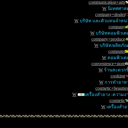
communication+arts
W
นิเทศศาสต
company+dealer
W
บริษัท และตัวแทนจำหน่
company
W
บริษัทคอมพิวเตอ
company+produce
W
บริษัท/ผลิตภัณ
computer
W
คอมพิวเตอ
convenience+store
W
ร้านสะดวกซื
cooking
W
การทำอาห
cosmetic+beautie
W
เครื่องสำอาง -ความง
cosmetic
W
เครื่องสำอ