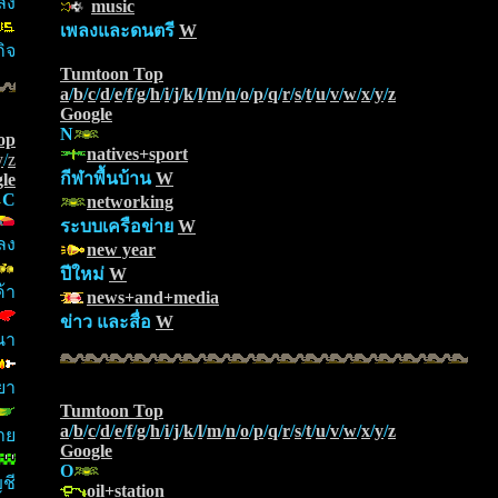
ิ่ง
music
เพลงและดนตรี
W
ิจ
Tumtoon Top
a
/
b
/
c
/
d
/
e
/
f
/
g
/
h
/
i
/
j
/
k
/
l
/
m
/
n
/
o
/
p
/
q
/
r
/
s
/
t
/
u
/
v
/
w
/
x
/
y
/
z
Google
N
op
natives+sport
y
/
z
กีฬาพื้นบ้าน
W
le
C
networking
ระบบเครือข่าย
W
พลง
new year
ปีใหม่
W
้า
news+and+media
ข่าว และสื่อ
W
นา
ยา
Tumtoon Top
a
/
b
/
c
/
d
/
e
/
f
/
g
/
h
/
i
/
j
/
k
/
l
/
m
/
n
/
o
/
p
/
q
/
r
/
s
/
t
/
u
/
v
/
w
/
x
/
y
/
z
กาย
Google
O
ชี
oil+station