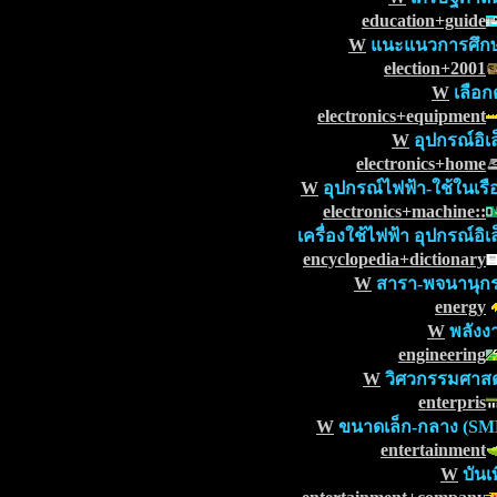
education+guide
W
แนะแนวการศึก
election+2001
W
เลือกต
electronics+equipment
W
อุปกรณ์อิเล
electronics+home
W
อุปกรณ์ไฟฟ้า-ใช้ในเรื
electronics+machine::
เครื่องใช้ไฟฟ้า อุปกรณ์อิเ
encyclopedia+dictionary
W
สารา-พจนานุก
energy
W
พลังง
engineering
W
วิศวกรรมศาสต
enterpris
W
ขนาดเล็ก-กลาง (SM
entertainment
W
บันเท