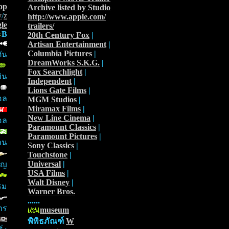
op
Archive listed by Studio
y
/
z
http://www.apple.com/
le
trailers/
B
20th Century Fox
|
Artisan Entertainment
|
Columbia Pictures
|
ัน
DreamWorks S.K.G.
|
Fox Searchlight
|
ิน
Independent
|
Lions Gate Films
|
อล
MGM Studios
|
Miramax Films
|
New Line Cinema
|
อล
Paramount Classics
|
Paramount Pictures
|
าน
Sony Classics
|
Touchstone
|
Universal
|
ัญ
USA Films
|
Walt Disney
|
รม
Warner Bros.
......
าร
museum
พิพิธภัณฑ์
W