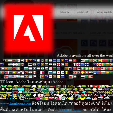
Adobe is available all over the wor
TT Icon+Adobe ไอคอนทำตูน+Adobe
a
b
f
i
j
k
o
p
t
www.tumtoon.com
ลิงค์รีโมท ไอคอนไดเรกตอรี่ คูณธงชาติ ยิงไป เ
พื้นที่ว่าง สำหรับ โฆษณา > ติดต่อ
nootmut supoj
อยากได้ทำให้นะ